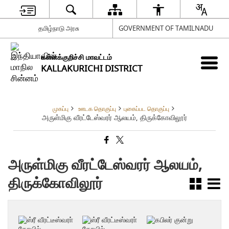
தமிழ்நாடு அரசு
GOVERNMENT OF TAMILNADU
கள்ளக்குறிச்சி மாவட்டம்
KALLAKURICHI DISTRICT
முகப்பு
ஊடக தொகுப்பு
புகைப்பட தொகுப்பு
அருள்மிகு வீரட்டேஸ்வரர் ஆலயம், திருக்கோவிலூர்
அருள்மிகு வீரட்டேஸ்வரர் ஆலயம்,
திருக்கோவிலூர்