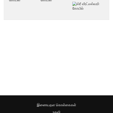
இணையதள கொள்கைகள்
உதவி