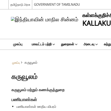
தமிழ்நாடு அரசு
GOVERNMENT OF TAMILNADU
கள்ளக்குறிச்
KALLAKU
முகப்பு
மாவட்டம் பற்றி
துறைகள்
அடைவு
சுற்ற
கருவூலம்
முகப்பு
கருவூலம்
கருவூலம் மற்றும் கணக்குத்துறை
பணியாளா்கள்
பணியாளா்கள் ஊதிய விபரம்