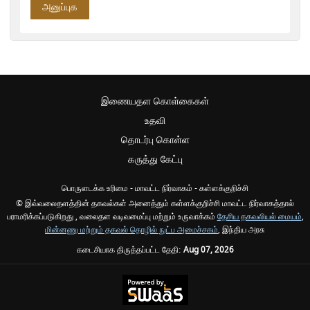
இணையதள கொள்கைகள்
உதவி
தொடர்பு கொள்ள
கருத்து கேட்பு
பொருளடக்க உரிமை - மாவட்ட நிர்வாகம் - கள்ளக்குறிச்சி
© இவ்வலைதளத்தின் தகவல்கள் அனைத்தும் கள்ளக்குறிச்சி மாவட்ட நிர்வாகத்தால்
பராமரிக்கப்படுகிறது , வலைதள வடிவமைப்பு மற்றும் உருவாக்கம்
தேசிய தகவலியல் மையம்
,
மின்னணு மற்றும் தகவல் தொழில் நுட்ப அமைச்சகம்
, இந்திய அரசு
கடைசியாக திருத்தப்பட்ட தேதி:
Aug 07, 2026