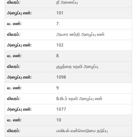
தீ அணைப்பு
101
7.
அவசர ஊர்தி அழைப்பு எண்
102
8.
குழந்தை உதவி அழைப்பு
1098
9.
பேரிடர் உதவி அழைப்பு எண்
1077
10
பாலியல் வன்கொடுமை தடுப்பு